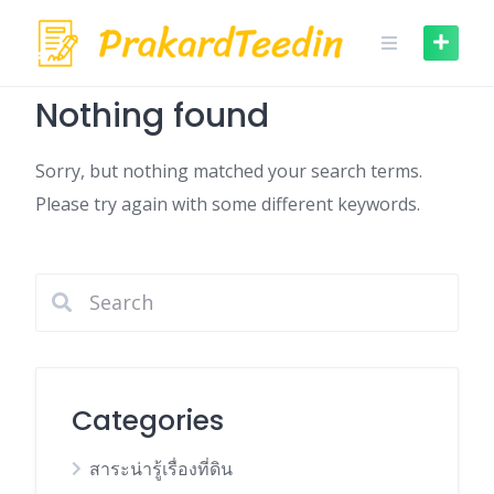
Skip
to
content
Nothing found
Sorry, but nothing matched your search terms.
Please try again with some different keywords.
Categories
สาระน่ารู้เรื่องที่ดิน