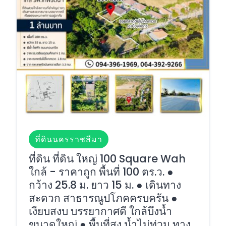
ที่ดินนครราชสีมา
ที่ดิน ที่ดิน ใหญ่ 100 Square Wah
ใกล้ - ราคาถูก พื้นที่ 100 ตร.ว. ●
กว้าง 25.8 ม. ยาว 15 ม. ● เดินทาง
สะดวก สาธารณูปโภคครบครัน ●
เงียบสงบ บรรยากาศดี ใกล้บึงน้ำ
ขนาดใหญ่ ● พื้นที่สูง น้ำไม่ท่วม ทาง