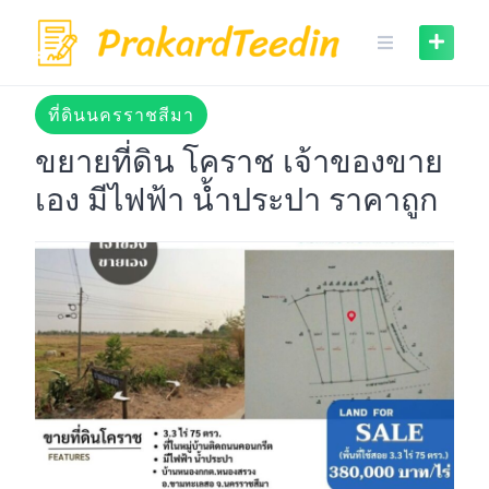
Skip
to
content
ที่ดินนครราชสีมา
ขยายที่ดิน โคราช เจ้าของขาย
เอง มีไฟฟ้า น้ำประปา ราคาถูก