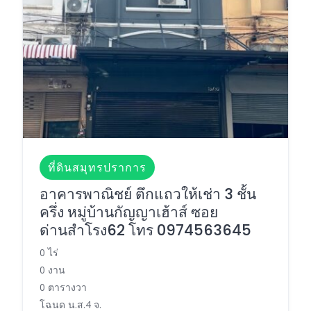
ที่ดินสมุทรปราการ
อาคารพาณิชย์ ตึกแถวให้เช่า 3 ชั้น
ครึ่ง หมู่บ้านกัญญาเฮ้าส์ ซอย
ด่านสำโรง62 โทร 0974563645
0 ไร่
0 งาน
0 ตารางวา
โฉนด น.ส.4 จ.