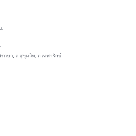
ม.
์
กษา, ถ.สุขุมวิท, ถ.เทพารักษ์