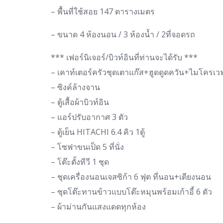
– พื้นที่ใช้สอย 147 ตารางเมตร
– ขนาด 4 ห้องนอน / 3 ห้องน้ำ / 2ที่จอดรถ
*** เฟอร์นิเจอร์/บิวท์อินที่ท่านจะได้รับ ***
– เคาท์เตอร์ครัวชุดเตาแก๊ส+ฮูดดูดควัน+ไมโครเว
– ซิงค์ล้างจาน
– ตู้เสื้อผ้าบิวท์อิน
– แอร์ปรับอากาศ 3 ตัว
– ตู้เย็น HITACHI 6.4 คิว 1ตู้
– โซฟาขนเป็ด 5 ที่นั่ง
– โต๊ะตั้งทีวี 1 ชุด
– ชุดเครื่องนอนเจสซิก้า 6 ฟุต ที่นอน+เตียงนอน
– ชุดโต๊ะทานข้าวแบบโต๊ะหมุนพร้อมเก้าอี้ 6 ตัว
– ผ้าม่านกันแสงแดดทุกห้อง