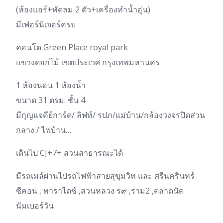
(ห้องแอร์+พัดลม 2 ตัว+เครื่องทำน้ำอุ่น)
มีเฟอร์นิเจอร์ครบ
คอนโด Green Place royal park
แขวงดอกไม้ เขตประเวศ กรุงเทพมหานคร
1 ห้องนอน 1 ห้องน้ำ
ขนาด 31 ตรม. ชั้น 4
มีกุญแจคีย์การ์ด/ ลิฟท์/ รปภ/แม่บ้าน/กล้องวงจรปิดส่วน
กลาง / ไฟบ้าน…
เดินไป CJ+7+ สวนสาธารณะได้
มีรถเมล์ผ่านไปรถไฟฟ้าสายสุขุมวิท และ ศรีนครินทร์
ซีคอน , พาราไดซ์ ,สวนหลวง ร๙ ,ราม2 ,ตลาดนัด
นัมเบอร์วัน