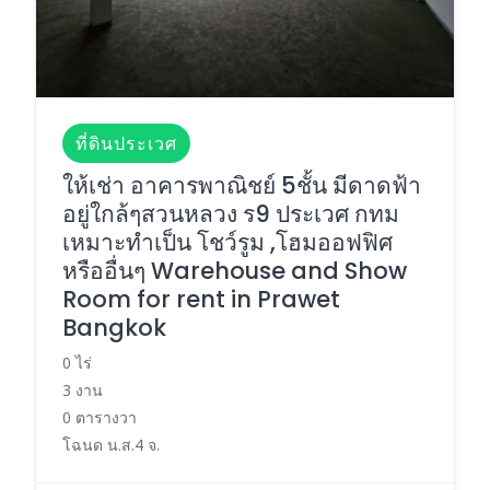
ที่ดินประเวศ
ให้เช่า อาคารพาณิชย์ 5ชั้น มีดาดฟ้า
อยู่ใกล้ๆสวนหลวง ร9 ประเวศ กทม
เหมาะทำเป็น โชว์รูม ,โฮมออฟฟิศ
หรืออื่นๆ Warehouse and Show
Room for rent in Prawet
Bangkok
0 ไร่
3 งาน
0 ตารางวา
โฉนด น.ส.4 จ.