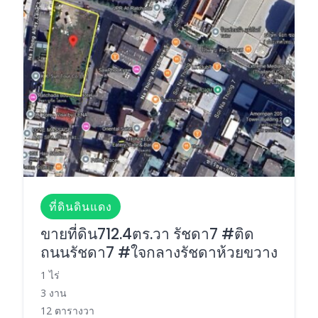
ที่ดินดินแดง
ขายที่ดิน712.4ตร.วา รัชดา7 #ติด
ถนนรัชดา7 #ใจกลางรัชดาห้วยขวาง
1 ไร่
3 งาน
12 ตารางวา