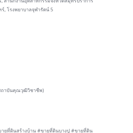
าร, สำนักงานอุตสาหกรรมจังหวัดสมุทรปราการ
์, โรงพยาบาลจุฬารัตน์ 5
าบันคุณวุฒิวิชาชีพ)
ขายที่ดินสร้างบ้าน #ขายที่ดินบางปู #ขายที่ดิน