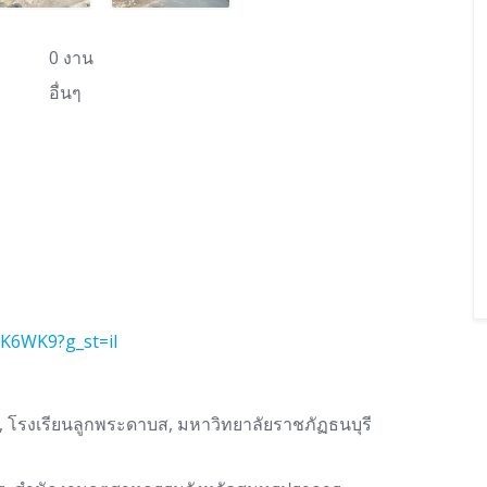
0 งาน
อื่นๆ
K6WK9?g_st=il
, โรงเรียนลูกพระดาบส, มหาวิทยาลัยราชภัฏธนบุรี