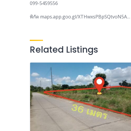
099-5459556
พิกัด maps.app.goo.gl/XTHwxsPBpSQtvoN5A…
Related Listings