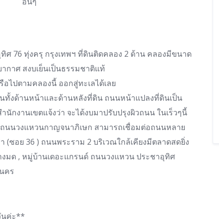
อื่นๆ
ทิศ 76 ทุ่งครุ กรุงเทพฯ ที่ดินติดคลอง 2 ด้าน คลองมีขนาด
ยากาศ สงบเย็นเป็นธรรมชาติแท้
ือไปตามคลองนี้ ออกสู่ทะเลได้เลย
ผ่านทั้งด้านหน้าและด้านหลังที่ดิน ถนนหน้าแปลงที่ดินเป็น
ักงานเขตแจ้งว่า จะได้งบมาปรับปรุงผิวถนน ในเร็วๆนี้
วง ใกล้ถนนวงแหวนกาญจนาภิเษก สามารถเชื่อมต่อถนนหลาย
ชา (ซอย 36 ) ถนนพระราม 2 บริเวณใกล้เคียงมีตลาดสดยิ่ง
.บางมด , หมู่บ้านเดอะแกรนด์ ถนนวงแหวน ประชาอุทิศ
หานคร
วันค่ะ**