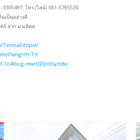
81-3305497, โทร.(ไลน์) 061-5765520
ินเป็นอย่างดี
ร์ จาก ม.มหิดล
/TeresaSittipol/
iphol?lang=th-TH
/UC1o4tkog-mwrtQQnS5yzIdw