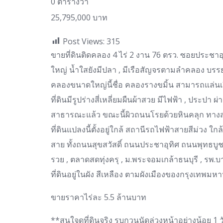
0 ตารางวา
25,795,000 บาท
Post Views:
315
ขายที่ดินติดคลอง 4 ไร่ 2 งาน 76 ตรว. ซอยประชาอุ
ใหญ่ น้ำใสยังมีปลา , มีเรือสัญจรตามลำคลอง บรร
คลองขนาดใหญ่นี้ชื่อ คลองรางขมิ้น สามารถแล่นเร
ที่ดินมีรูปร่างสี่เหลี่ยมผืนผ้าสวย มีไฟฟ้า , ประปา 
สาธารณะแล้ว ขณะนี้ผิวถนนโรยด้วยหินคลุก ทางสำน
ที่ดินแปลงนี้ตั้งอยู่ใกล้ สถานีรถไฟฟ้าสายสีม่
สาย ทั้งถนนสุขสวัสดิ์ ถนนประชาอุทิศ ถนนพุทธบู
รวย , ตลาดสดทุ่งครุ , ม.พระจอมเกล้าธนบุรี , รพ
ที่ดินอยู่ในผัง สีเหลือง ตามผังเมืองของกรุงเทพม
ขายราคาไร่ละ 5.5 ล้านบาท
**สนใจดูที่ดินจริง รบกวนนัดล่วงหน้าอย่างน้อย 1 