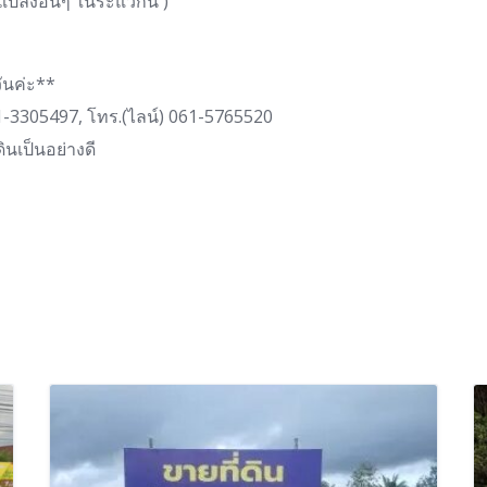
แปลงอื่นๆ ในระแวกนี้ )
วันค่ะ**
81-3305497, โทร.(ไลน์) 061-5765520
ินเป็นอย่างดี