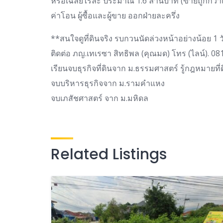
หรือเฉลี่ยไร่ละ ประมาณ 1.6 ล้านบาท (ขายถูกกว่า
ค่าโอน ผู้ซื้อและผู้ขาย ออกฝ่ายละครึ่ง
**สนใจดูที่ดินจริง รบกวนนัดล่วงหน้าอย่างน้อย 1 
ติดต่อ ภญ.เทเรซา สิทธิพล (คุณมด) โทร (ไลน์). 0
เรียนจบธุรกิจที่ดินจาก ม.ธรรมศาสตร์ รู้กฎหมายที่ด
จบบริหารธุรกิจจาก ม.รามคำแหง
จบเภสัชศาสตร์ จาก ม.มหิดล
Related Listings