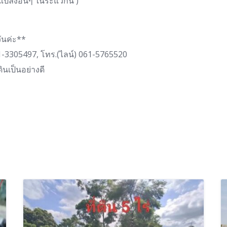
แปลงอื่นๆ ในระแวกนี้ )
วันค่ะ**
81-3305497, โทร.(ไลน์) 061-5765520
ินเป็นอย่างดี