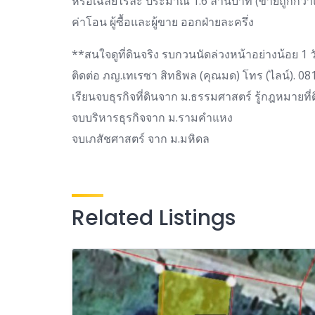
หรือเฉลี่ยไร่ละ ประมาณ 1.6 ล้านบาท (ขายถูกกว่า
ค่าโอน ผู้ซื้อและผู้ขาย ออกฝ่ายละครึ่ง
**สนใจดูที่ดินจริง รบกวนนัดล่วงหน้าอย่างน้อย 1 
ติดต่อ ภญ.เทเรซา สิทธิพล (คุณมด) โทร (ไลน์). 0
เรียนจบธุรกิจที่ดินจาก ม.ธรรมศาสตร์ รู้กฎหมายที่ด
จบบริหารธุรกิจจาก ม.รามคำแหง
จบเภสัชศาสตร์ จาก ม.มหิดล
Related Listings