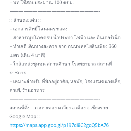
– พท.ใช้สอยประมาณ 100 ตร.ม.
———————————————————-
: : ลักษณะเด่น : :
– เอกสารสิทธิ์โฉนดครุฑแดง
– สาธารณูปโภคครบ น้ำประปา-ไฟฟ้า และ อินเตอร์เน็ต
– ทำเลดี เดินทางสะดวก จาก ถนนพหลโยธินเพียง 360
เมตร (เดิน 4 นาที)
– ใกล้แหล่งชุมชน สถานศึกษา โรงพยาบาล สถานที่
ราชการ
– เหมาะสำหรับ ที่พักอยู่อาศัย, หอพัก, โรงแรมขนาดเล็ก,
คาเฟ่, ร้านอาหาร
———————————————————-
สถานที่ตั้ง : : ถ.เกาะทอง ต.เวียง อ.เมือง จ.เชียงราย
Google Map : :
https://maps.app.goo.gl/p197di8C2gqQ5bA76