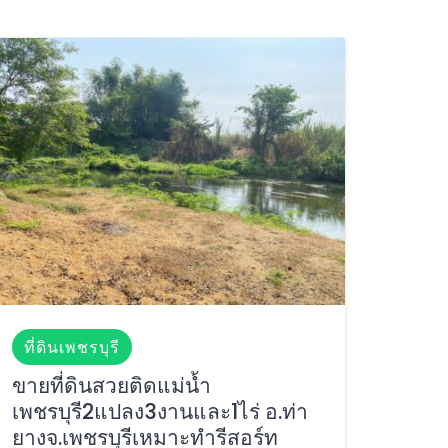
ที่ดินเพชรบุรี
ขายที่ดินสวยติดแม่น้ำ
เพชรบุรี2แปลง3งานและ1ไร่ อ.ท่า
ยางจ.เพชรบุรีเหมาะทำรีสอร์ท