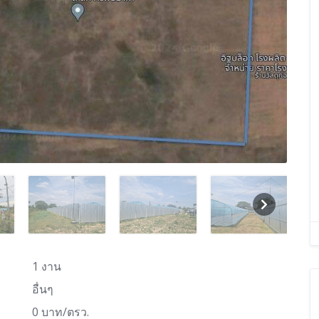
1 งาน
อื่นๆ
0 บาท/ตรว.