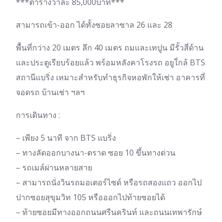
***ตารางวาละ 85,000บาท***
สามารถเข้า-ออก ได้ทั้งซอยลาซาล 26 และ 28
พื้นที่กว่าง 20 เมตร ลึก 40 เมตร ถมและเทปูน มีรั้วสี่ด้าน
และประตูเรียบร้อยแล้ว พร้อมหลังคาโรงรถ อยูใ่กล้ BTS
สถานีแบริ่ง เหมาะสำหรับทำธุรกิจหอพักให้เช่า อาคารที่
จอดรถ บ้านเช่า ฯลฯ
การเดินทาง :
– เพียง 5 นาที จาก BTS แบริ่ง
– ทางลัดออกบางนา-ตราด ซอย 10 ขึ้นทางด่วน
– รถเมล์ผ่านหลายสาย
– สามารถนั่งวินรถมอเตอร์ไซด์ หรือรถสองแถว ออกไป
ปากซอยสุขุมวิท 105 หรือออกไปท้ายซอยได้
– ท้ายซอยมีทางออกถนนศรีนครินท์ และถนนเทพารักษ์