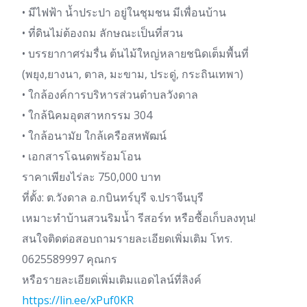
• มีไฟฟ้า น้ำประปา อยู่ในชุมชน มีเพื่อนบ้าน
• ที่ดินไม่ต้องถม ลักษณะเป็นที่สวน
• บรรยากาศร่มรื่น ต้นไม้ใหญ่หลายชนิดเต็มพื้นที่
(พยุง,ยางนา, ตาล, มะขาม, ประดู่, กระถินเทพา)
• ใกล้องค์การบริหารส่วนตำบลวังดาล
• ใกล้นิคมอุตสาหกรรม 304
• ใกล้อนามัย ใกล้เครือสหพัฒน์
• เอกสารโฉนดพร้อมโอน
ราคาเพียงไร่ละ 750,000 บาท
ที่ตั้ง: ต.วังดาล อ.กบินทร์บุรี จ.ปราจีนบุรี
เหมาะทำบ้านสวนริมน้ำ รีสอร์ท หรือซื้อเก็บลงทุน!
สนใจติดต่อสอบถามรายละเอียดเพิ่มเติม โทร.
0625589997 คุณกร
หรือรายละเอียดเพิ่มเติมแอดไลน์ที่ลิงค์
https://lin.ee/xPuf0KR