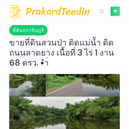
Skip
to
content
ที่ดินปราจีนบุรี
ขายที่ดินสวนป่า ติดแม่น้ำ ติด
ถนนลาดยาง เนื้อที่ 3 ไร่ 1 งาน
68 ตรว. •ำ่