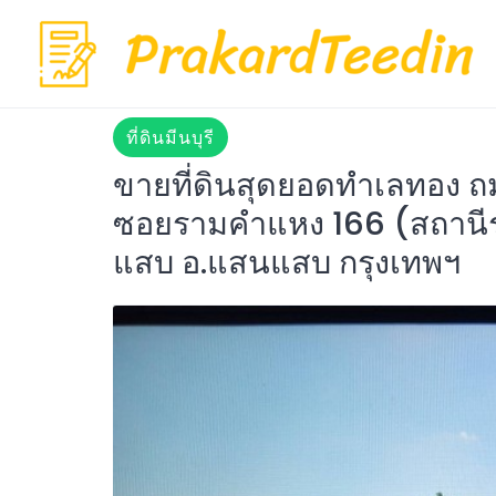
Skip
to
content
ที่ดินมีนบุรี
ขายที่ดินสุดยอดทำเลทอง ถ
ซอยรามคำแหง 166 (สถานีร
แสบ อ.แสนแสบ กรุงเทพฯ