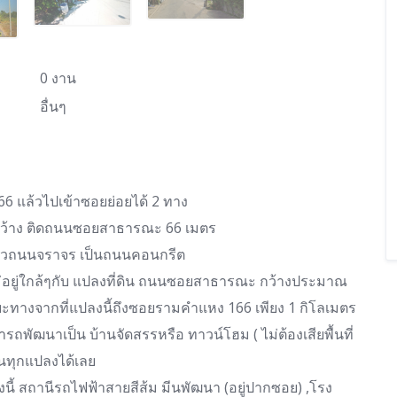
0 งาน
อื่นๆ
66 แล้วไปเข้าซอยย่อยได้ 2 ทาง
้ากว้าง ติดถนนซอยสาธารณะ 66 เมตร
บผิวถนนจราจร เป็นถนนคอนกรีต
ม่อยู่ใกล้ๆกับ แปลงที่ดิน ถนนซอยสาธารณะ กว้างประมาณ
ะยะทางจากที่แปลงนี้ถึงซอยรามคำแหง 166 เพียง 1 กิโลเมตร
ามารถพัฒนาเป็น บ้านจัดสรรหรือ ทาวน์โฮม ( ไม่ต้องเสียพื้นที่
ทุกแปลงได้เลย
ังนี้ สถานีรถไฟฟ้าสายสีส้ม มีนพัฒนา (อยู่ปากซอย) ,โรง