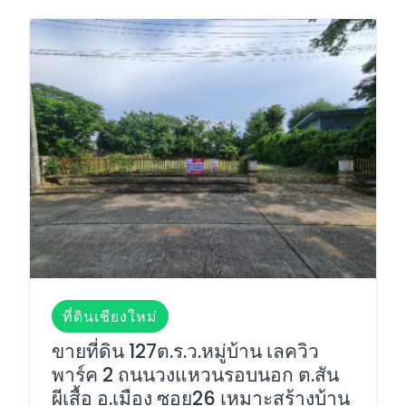
ที่ดินเชียงใหม่
ขายที่ดิน 127ต.ร.ว.หมู่บ้าน เลควิว
พาร์ค 2 ถนนวงแหวนรอบนอก ต.สัน
ผีเสื้อ อ.เมือง ซอย26 เหมาะสร้างบ้าน