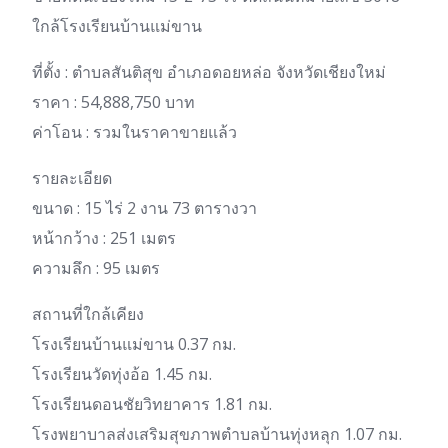
ใกล้โรงเรียนบ้านแม่ขาน
ที่ตั้ง : ตำบลสันติสุข อำเภอดอยหล่อ จังหวัดเชียงใหม่
ราคา : 54,888,750 บาท
ค่าโอน : รวมในราคาขายแล้ว
รายละเอียด
ขนาด : 15 ไร่ 2 งาน 73 ตารางวา
หน้ากว้าง : 251 เมตร
ความลึก : 95 เมตร
สถานที่ใกล้เคียง
โรงเรียนบ้านแม่ขาน 0.37 กม.
โรงเรียนวัดทุ่งอ้อ 1.45 กม.
โรงเรียนดอนชัยวิทยาคาร 1.81 กม.
โรงพยาบาลส่งเสริมสุขภาพตำบลบ้านทุ่งหลุก 1.07 กม.