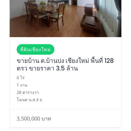
ที่ดินเชียงใหม่
ขายบ้าน ต.บ้านปง เชียงใหม่ พื้นที่ 128
ตรว ขายราคา 3.5 ล้าน
0 ไร่
1 งาน
28 ตารางวา
โฉนด น.ส.4 จ.
3,500,000 บาท