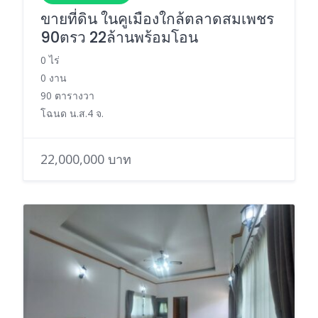
ขายที่ดิน ในคูเมืองใกล้ตลาดสมเพชร
90ตรว 22ล้านพร้อมโอน
0 ไร่
0 งาน
90 ตารางวา
โฉนด น.ส.4 จ.
22,000,000 บาท