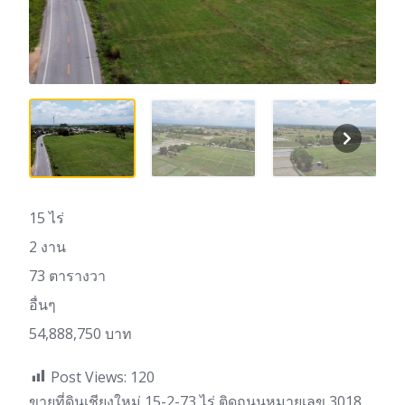
15 ไร่
2 งาน
73 ตารางวา
อื่นๆ
54,888,750 บาท
Post Views:
120
ขายที่ดินเชียงใหม่ 15-2-73 ไร่ ติดถนนหมายเลข 3018