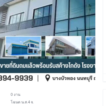
0 งาน
โฉนด น.ส.4 จ.