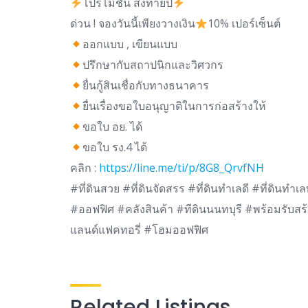
โปรโมชั่น ส่งท้ายปี
ด่วน ! จองวันนี้เพียงวางเงิน
10% เปอร์เซ็นต์
ออกแบบ , เขียนแบบ
ปรึกษากับสถาปนิกและวิศวกร
ยื่นกู้สินเชื่อกับทางธนาคาร
ยื่นเรื่องขอใบอนุญาติในการก่อสร้างให้
ขอใบ อย. ได้
ขอใบ รง.4 ได้
คลิก :
https://line.me/ti/p/8G8_QrvfNH
#ที่ดินสวย #ที่ดินจัดสรร #ที่ดินทำเลดี #ที่ดินทำ
#ออฟฟิศ #คลังสินค้า #ทีดินนนทบุรี #พร้อมรับ
แลนด์แฟคทอรี่ #โฮมออฟฟิศ
Related Listings