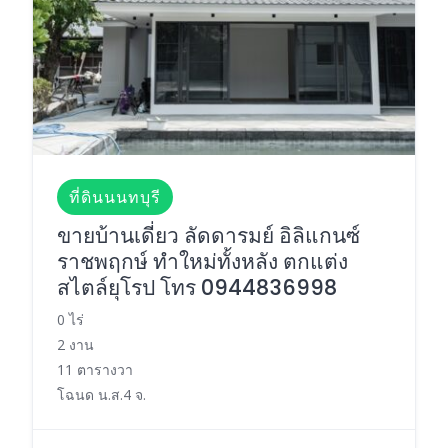
ที่ดินนนทบุรี
ขายบ้านเดี่ยว ลัดดารมย์ อิลิแกนซ์
ราชพฤกษ์ ทำใหม่ทั้งหลัง ตกแต่ง
สไตล์ยุโรป โทร 0944836998
0 ไร่
2 งาน
11 ตารางวา
โฉนด น.ส.4 จ.