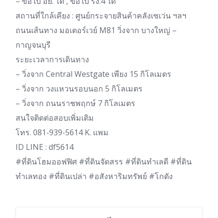
– ขอใบ อย. ได้ , ขอใบ รง.4 ได้
สถานที่ใกล้เคียง : ศูนย์กระจายสินค้าคลังเซเว่น ฯลฯ
ถนนเส้นทาง มอเตอร์เวย์ M81 วิ่งจาก บางใหญ่ –
กาญจนบุรี
ระยะเวลาการเดินทาง
– วิ่งจาก Central Westgate เพียง 15 กิโลเมตร
– วิ่งจาก วงแหวนรอบนอก 5 กิโลเมตร
– วิ่งจาก ถนนราชพฤกษ์ 7 กิโลเมตร
สนใจติดต่อสอบเพิ่มเติม
โทร. 081-939-5614 K. แพม
ID LINE : df5614
#ที่ดินโฮมออฟฟิศ #ที่ดินจัดสรร #ที่ดินทำเลดี #ที่ดิน
ทำเลทอง #ที่ดินเปล่า #อสังหาริมทรัพย์ #โกดัง