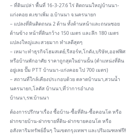
– ที่ดินเปล่า พื้นที่ 16-3-27.6 ไร่ ติดถนนใหญ่บ้านนา-
แก่งคอย ต.เขาเพิ่ม อ.บ้านนา จ.นครนายก
– แปลงที่ดินติดถนน 2 ด้าน ทั้งด้านหน้าและถนนซอย
ด้านข้าง หน้าที่ดินกว้าง 150 เมตร และลึก 180 เมตร
แปลงใหญ่และสวยมาก ทำเลดีสุดๆ
– เหมาะทำธุรกิจโฮมสเตย์,รีสอร์ท,โกดัง,บริษัท,ออฟฟิศ
หรือบ้านพักอาศัย ราคาถูกสุดในย่านนั้น (ตำแหน่งที่ดิน
อยู่เลย ปั๊ม PTT บ้านนา-แก่งคอย ไป 700 เมตร)
– สถานที่ใกล้เคียงประกอบด้วย ตลาดบ้านนา,สวนน้ำ
นครนายก,โลตัส บ้านนา,ที่ว่าการอำเภอ
บ้านนา,รพ.บ้านนา
ต้องการปรึกษาเรื่อง ซื้อบ้าน-ซื้อที่ดิน-ซื้อคอนโด หรือ
ฝากขายบ้าน-ฝากขายที่ดิน-ฝากขายคอนโด หรือ
อสังหาริมทรัพย์อื่นๆ ในเขตกรุงเทพฯ และปริมณฑลฟรี!!