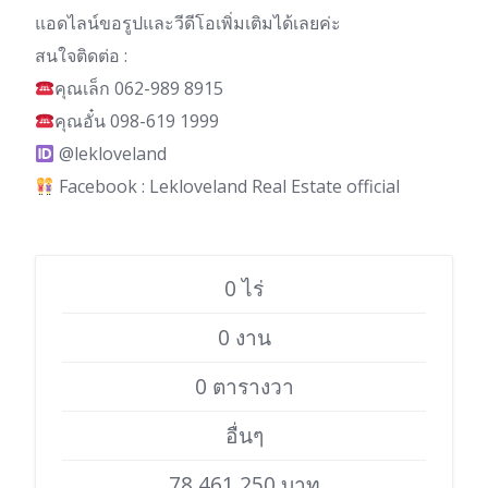
แอดไลน์ขอรูปและวีดีโอเพิ่มเติมได้เลยค่ะ
สนใจติดต่อ :
คุณเล็ก 062-989 8915
คุณอั๋น 098-619 1999
@lekloveland
Facebook : Lekloveland Real Estate official
0 ไร่
0 งาน
0 ตารางวา
อื่นๆ
78,461,250 บาท