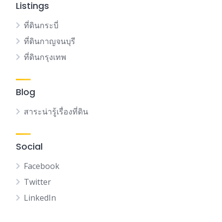
Listings
ที่ดินกระบี่
ที่ดินกาญจนบุรี
ที่ดินกรุงเทพ
Blog
สาระน่ารู้เรื่องที่ดิน
Social
Facebook
Twitter
LinkedIn