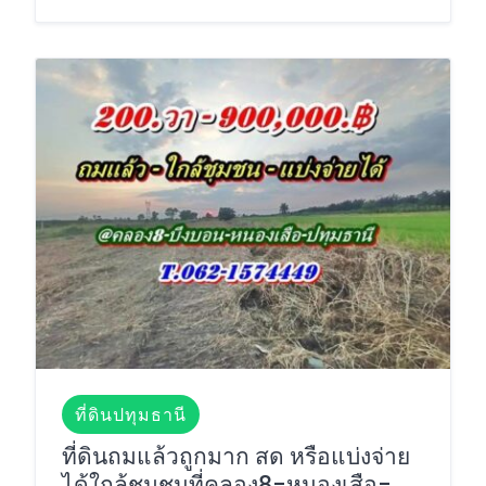
ที่ดินปทุมธานี
ที่ดินถมแล้วถูกมาก สด หรือแบ่งจ่าย
ได้ใกล้ชุมชนที่คลอง8-หนองเสือ-