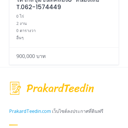
T.062-1574449
0 ไร่
2 งาน
0 ตารางวา
อื่นๆ
900,000 บาท
PrakardTeedin.com
เว็บไซต์ลงประกาศที่ดินฟรี