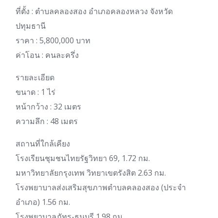
ที่ตั้ง : ตำบลคลองสอง อำเภอคลองหลวง จังหวัด
ปทุมธานี
ราคา : 5,800,000 บาท
ค่าโอน : คนละครึ่ง
รายละเอียด
ขนาด : 1 ไร่
หน้ากว้าง : 32 เมตร
ความลึก : 48 เมตร
สถานที่ใกล้เคียง
โรงเรียนชุมชนไทยรัฐวิทยา 69, 1.72 กม.
มหาวิทยาลัยกรุงเทพ วิทยาเขตรังสิต 2.63 กม.
โรงพยาบาลส่งเสริมสุขภาพตำบลคลองสอง (ประจำ
อำเภอ) 1.56 กม.
โรงพยาบาลภัทร-ธนบุรี 1.98 กม.