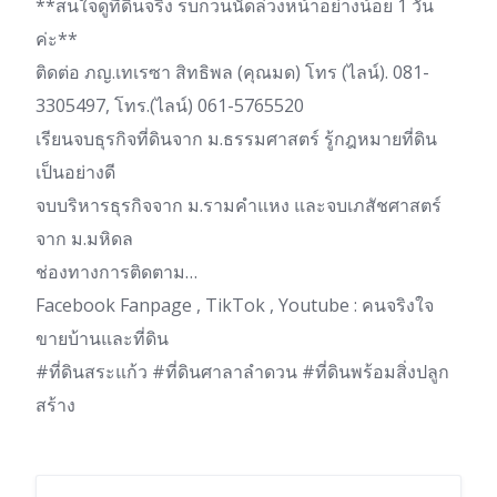
**สนใจดูที่ดินจริง รบกวนนัดล่วงหน้าอย่างน้อย 1 วัน
ค่ะ**
ติดต่อ ภญ.เทเรซา สิทธิพล (คุณมด) โทร (ไลน์). 081-
3305497, โทร.(ไลน์) 061-5765520
เรียนจบธุรกิจที่ดินจาก ม.ธรรมศาสตร์ รู้กฎหมายที่ดิน
เป็นอย่างดี
จบบริหารธุรกิจจาก ม.รามคำแหง และจบเภสัชศาสตร์
จาก ม.มหิดล
ช่องทางการติดตาม…
Facebook Fanpage , TikTok , Youtube : คนจริงใจ
ขายบ้านและที่ดิน
#ที่ดินสระแก้ว #ที่ดินศาลาลำดวน #ที่ดินพร้อมสิ่งปลูก
สร้าง