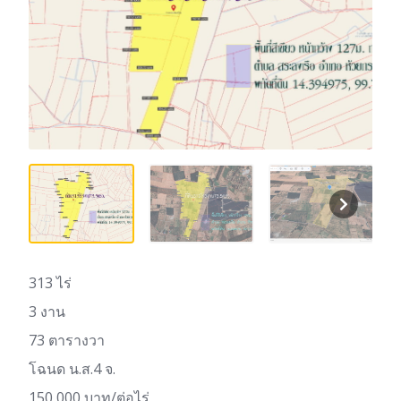
313 ไร่
3 งาน
73 ตารางวา
โฉนด น.ส.4 จ.
150,000 บาท/ต่อไร่