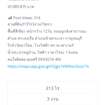
47,089,875 บาท
Post Views:
314
ขายที่ดิน313ไร่3งาน73ตรว.
พื้นที่สีเขียว หน้ากว้าง 127ม. ถนนลูกลังสาธารณะ
ตำบล สระลงเรือ อำเภอห้วยกระเจา กาญจนบุรี
ใกล้ววัดนาใหม่ ,โรงไฟฟ้า สกาย เพาเวอร์
น้ำประปาหมู่บ้าน, ไฟฟ้า ราคาไร่ละ 1.5แสน
สนใจติดต่อ คุณศรี 094 8216 456
https://maps.app.goo.gl/F2Jgo1VMNso3uzsTA
313 ไร่
3 งาน