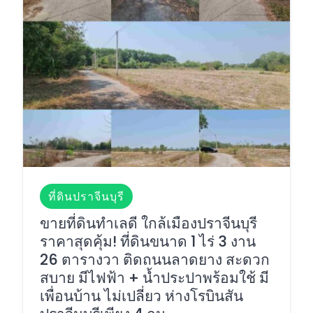
ที่ดินปราจีนบุรี
ขายที่ดินทำเลดี ใกล้เมืองปราจีนบุรี
ราคาสุดคุ้ม! ที่ดินขนาด 1 ไร่ 3 งาน
26 ตารางวา ติดถนนลาดยาง สะดวก
สบาย มีไฟฟ้า + น้ำประปาพร้อมใช้ มี
เพื่อนบ้าน ไม่เปลี่ยว ห่างโรบินสัน