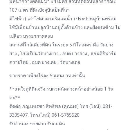
มีหน้ากว้างติดแม่น้ำ 94 เมตร ส่วนที่ติดถนนสาธารณะ
107 เมตร ที่ดินปัจจุบันเป็นที่นา
มีไฟฟ้า ( เสาไฟมาตามริมแม่น้ำ ) ประปาหมู่บ้านพร้อม
ใช้มีเพื่อนบ้านปลูกบ้านอยู่ทั้งด้านข้าง และฝั่งตรงข้าม ไม่
เปลี่ยว บรรยากาศสงบ
สถานที่ใกล้เคียงที่ดิน ในระยะ 5 กิโลเมตร คือ วัดบาง
ยาง , โรงเรียนวัดบางยาง , อบต.บางยาง , สอนศิริฟาร์ม
ควายไทย , อบต.บางเตย , วัดบางเตย
ขายราคาเพียงไร่ละ 5 แสนบาทเท่านั้น
**สนใจดูที่ดินจริง รบกวนนัดล่วงหน้าอย่างน้อย 1 วัน
ค่ะ**
ติดต่อ ภญ.เทเรซา สิทธิพล (คุณมด) โทร (ไลน์). 081-
3305497, โทร.(ไลน์) 061-5765520
รับจำนอง ขายฝาก รับถมดิน