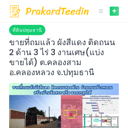
Skip
to
content
ที่ดินปทุมธานี
ขายที่ถมแล้ว ผังสีแดง ติดถนน
2 ด้าน 3 ไร่ 3 งานเศษ(แบ่ง
ขายได้) ต.คลองสาม
อ.คลองหลวง จ.ปทุมธานี