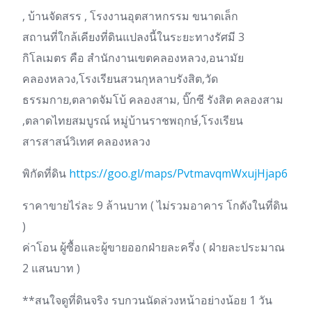
, บ้านจัดสรร , โรงงานอุตสาหกรรม ขนาดเล็ก
สถานที่ใกล้เคียงที่ดินแปลงนี้ในระยะทางรัศมี 3
กิโลเมตร คือ สำนักงานเขตคลองหลวง,อนามัย
คลองหลวง,โรงเรียนสวนกุหลาบรังสิต,วัด
ธรรมกาย,ตลาดจัมโบ้ คลองสาม, บิ๊กซี รังสิต คลองสาม
,ตลาดไทยสมบูรณ์ หมู่บ้านราชพฤกษ์,โรงเรียน
สารสาสน์วิเทศ คลองหลวง
พิกัดที่ดิน
https://goo.gl/maps/PvtmavqmWxujHjap6
ราคาขายไร่ละ 9 ล้านบาท ( ไม่รวมอาคาร โกดังในที่ดิน
)
ค่าโอน ผู้ซื้อและผู้ขายออกฝ่ายละครึ่ง ( ฝ่ายละประมาณ
2 แสนบาท )
**สนใจดูที่ดินจริง รบกวนนัดล่วงหน้าอย่างน้อย 1 วัน