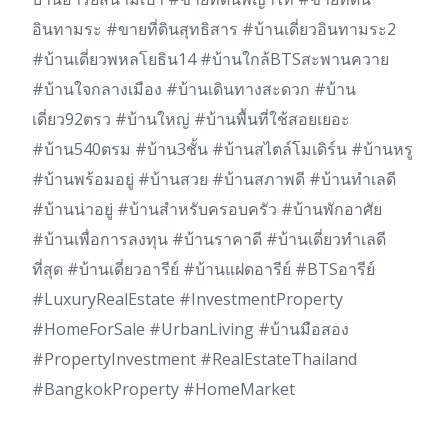
อินทามระ #ขายที่ดินสุทธิสาร #บ้านเดี่ยวอินทามระ2
#บ้านเดี่ยวพหลโยธิน14 #บ้านใกล้BTSสะพานควาย
#บ้านใจกลางเมือง #บ้านเดินทางสะดวก #บ้าน
เดี่ยว92ตรว #บ้านใหญ่ #บ้านพื้นที่ใช้สอยเยอะ
#บ้าน540ตรม #บ้าน3ชั้น #บ้านสไตล์โมเดิร์น #บ้านหรู
#บ้านพร้อมอยู่ #บ้านสวย #บ้านสภาพดี #บ้านทำเลดี
#บ้านน่าอยู่ #บ้านสำหรับครอบครัว #บ้านพักอาศัย
#บ้านเพื่อการลงทุน #บ้านราคาดี #บ้านเดี่ยวทำเลดี
ที่สุด #บ้านเดี่ยวอารีย์ #บ้านแฝดอารีย์ #BTSอารีย์
#LuxuryRealEstate #InvestmentProperty
#HomeForSale #UrbanLiving #บ้านมือสอง
#PropertyInvestment #RealEstateThailand
#BangkokProperty #HomeMarket