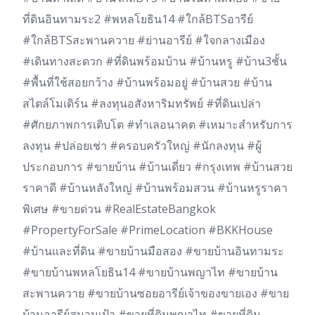
ที่ดินอินทามระ2 #พหลโยธิน14 #ใกล้BTSอารีย์
#ใกล้BTSสะพานควาย #ย่านอารีย์ #ใจกลางเมือง
#เดินทางสะดวก #ที่ดินพร้อมบ้าน #บ้านหรู #บ้าน3ชั้น
#พื้นที่ใช้สอยกว้าง #บ้านพร้อมอยู่ #บ้านสวย #บ้าน
สไตล์โมเดิร์น #ลงทุนอสังหาริมทรัพย์ #ที่ดินเปล่า
#ศักยภาพการเติบโต #ทำเลอนาคต #เหมาะสำหรับการ
ลงทุน #ปล่อยเช่า #ครอบครัวใหญ่ #นักลงทุน #ผู้
ประกอบการ #ขายบ้าน #บ้านเดี่ยว #กรุงเทพ #บ้านสวย
ราคาดี #บ้านหลังใหญ่ #บ้านพร้อมสวน #บ้านหรูราคา
พิเศษ #ขายด่วน #RealEstateBangkok
#PropertyForSale #PrimeLocation #BKKHouse
#บ้านและที่ดิน #ขายบ้านมือสอง #ขายบ้านอินทามระ
#ขายบ้านพหลโยธิน14 #ขายบ้านพญาไท #ขายบ้าน
สะพานควาย #ขายบ้านซอยอารีย์เจ้าของขายเอง #ขาย
บ้านอารีย์สนามเป้า #ขายที่ดินพญาไท #ขายที่ดิน