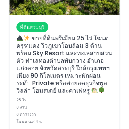
ที่ดินสระบุรี
ขายที่ดินพรีเมียม 25 ไร่ โฉนด
ครุฑแดง วิวภูเขาโอบล้อม 3 ด้าน
พร้อม Sky Resort และทะเลสาบส่วน
ตัว ทำเลทองตำบลทับกวาง อำเภอ
แก่งคอย จังหวัดสระบุรี ใกล้กรุงเทพฯ
เพียง 90 กิโลเมตร เหมาะพักผ่อน
ระดับ Private หรือต่อยอดธุรกิจพูล
วิลล่า โฮมสเตย์ และคาเฟ่หรู
25 ไร่
0 งาน
0 ตารางวา
โฉนด น.ส.4 จ.