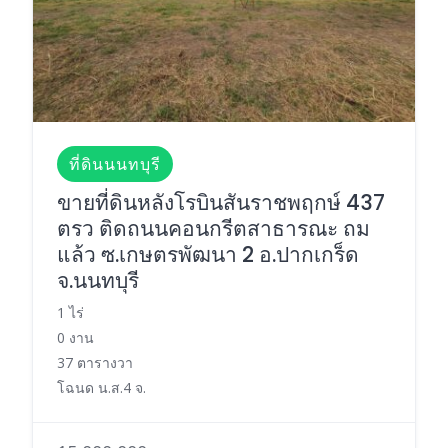
ที่ดินนนทบุรี
ขายที่ดินหลังโรบินสันราชพฤกษ์ 437
ตรว ติดถนนคอนกรีตสาธารณะ ถม
แล้ว ซ.เกษตรพัฒนา 2 อ.ปากเกร็ด
จ.นนทบุรี
1 ไร่
0 งาน
37 ตารางวา
โฉนด น.ส.4 จ.