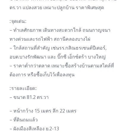
ตร.วา แปลงสวย เหมาะปลูกบ้าน ราคาพิเศษสุด
::จุดเด่น::
– ทำเลศักยภาพ เดินทางสะดวกใกล้ ถนนกาญจนา
ทางด่วนและรถไฟฟ้า สถานีคลองบางไผ่
– ใกล้สถานที่สำคัญ เช่นรร.กสิณธรเซนต์ปีเตอร์,
อบต.บางรักพัฒนา และ บิ๊กซี เอ็กซ์ตร้า บางใหญ่
– ราคาต่ำกว่าตลาด เหมาะซื้อสร้างบ้านตามสไตล์ที่
ต้องการ หรือซื้อเก็บไว้เพื่อลงทุน
::รายละเอียด::
– ขนาด 81.2 ตร.วา
– หน้ากว้าง 15 เมตร ลึก 22 เมตร
– ที่ดินถมแล้ว
– ผังเมืองสีเหลือง ย.2-13