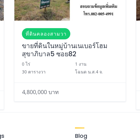
ที่ดินคลองสามวา
ขายที่ดินในหมู่บ้านเนเบอร์โฮม
สุขาภิบาล5 ซอย82
0 ไร่
1 งาน
30 ตารางวา
โฉนด น.ส.4 จ.
4,800,000 บาท
gs
Blog