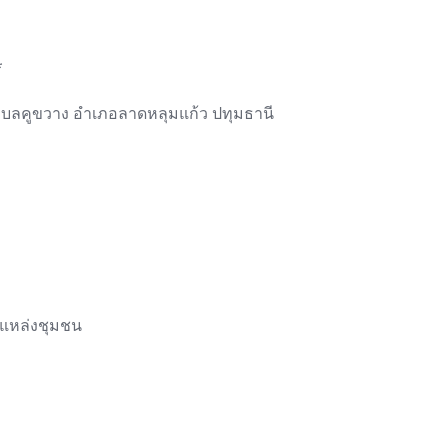
*
) ตำบลคูขวาง อำเภอลาดหลุมแก้ว ปทุมธานี
บแหล่งชุมชน