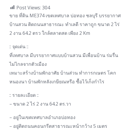
Post Views:
304
ขาย ที่ดิน ME374 เขตเทศบาล บ่อทอง ชลบุรี บรรยากาศ
บ้านสวน ติดถนนสาธารณะ ทำเลดี ราคาถูก ขนาด 2 ไร่
2 งาน 64.2 ตรว ใกล้ตลาดสด เพียง 2 Km
:: จุดเด่น ::
ที่เทศบาล มีบรรยากาศแบบบ้านสวน มีเพื่อนบ้าน ร่มรื่น
ไม่ไกลจากตัวเมือง
เหมาะสร้าง​บ้านพักอาศัย บ้านส่วน ทำการกเษตร โคก
หนองนา บ้านพักหลังเกษียณหรือ ซื้อไว้เก็งกำไร
:: รายละเอียด ::
– ขนาด 2 ไร่ 2 งาน 64.2 ตร.วา
– อยู่​ในเขตเทศบาลอำเภอบ่อทอง
– อยู่ติดถนนคอนกรีตสาธารณะหน้ากว้าง 5 เมตร