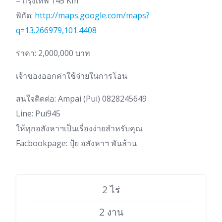
– กรุงเทพ 145 Km
พิกัด:
http://maps.google.com/maps?
q=13.266979,101.4408
ราคา: 2,000,000 บาท
เจ้าของออกค่าใช้จ่ายในการโอน
สนใจติดต่อ: Ampai (Pui) 0828245649
Line: Pui945
ให้​ทุก​อสังหา​ฯ​เป็น​เรื่อง​ง่ายสำหรับ​คุณ​
Facbook​page: ปุ้ย อสังหา​ฯ​ พันล้าน
2 ไร่
2 งาน