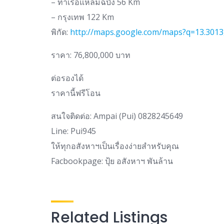
– ท่าเรือแหลมฉบัง 56 Km
– กรุงเทพ 122 Km
พิกัด:
http://maps.google.com/maps?q=13.3013
ราคา: 76,800,000 บาท
ต่อรองได้
ราคานี้ฟรีโอน
สนใจติดต่อ: Ampai (Pui) 0828245649
Line: Pui945
ให้​ทุก​อสังหา​ฯ​เป็น​เรื่อง​ง่ายสำหรับ​คุณ​
Facbook​page: ปุ้ย อสังหา​ฯ​ พันล้าน
Related Listings