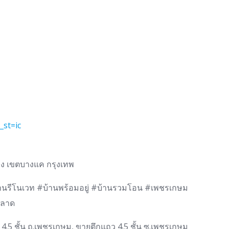
_st=ic
สอง เขตบางแค กรุงเทพ
านรีโนเวท #บ้านพร้อมอยู่ #บ้านรวมโอน #เพชรเกษม
ตลาด
4.5 ชั้น ถ.เพชรเกษม, ขายตึกแถว 4.5 ชั้น ซ.เพชรเกษม