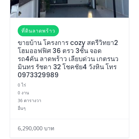
ที่ดินลาดพร้าว
ขายบ้าน โครงการ cozy สตรีวิทยา2
โฮมออฟฟิศ 36 ตรว 3ชั้น จอด
รถ4คัน ลาดพร้าว เลียบด่วน เกตรนว
มินทร รัชดา 32 โชคชัย4 วังหิน โทร
0973329989
0 ไร่
0 งาน
36 ตารางวา
อื่นๆ
6,290,000 บาท