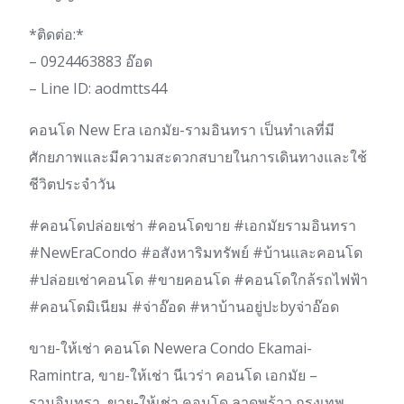
*ติดต่อ:*
– 0924463883 อ๊อด
– Line ID: aodmtts44
คอนโด New Era เอกมัย-รามอินทรา เป็นทำเลที่มี
ศักยภาพและมีความสะดวกสบายในการเดินทางและใช้
ชีวิตประจำวัน
#คอนโดปล่อยเช่า #คอนโดขาย #เอกมัยรามอินทรา
#NewEraCondo #อสังหาริมทรัพย์ #บ้านและคอนโด
#ปล่อยเช่าคอนโด #ขายคอนโด #คอนโดใกล้รถไฟฟ้า
#คอนโดมิเนียม #จ่าอ๊อด #หาบ้านอยู่ปะbyจ่าอ๊อด
ขาย-ให้เช่า คอนโด Newera Condo Ekamai-
Ramintra, ขาย-ให้เช่า นีเวร่า คอนโด เอกมัย –
รามอินทรา, ขาย-ให้เช่า คอนโด ลาดพร้าว กรุงเทพ,