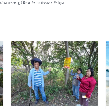
สีม่วง #ราษฎร์นิยม #บางบัวทอง #ปทุม