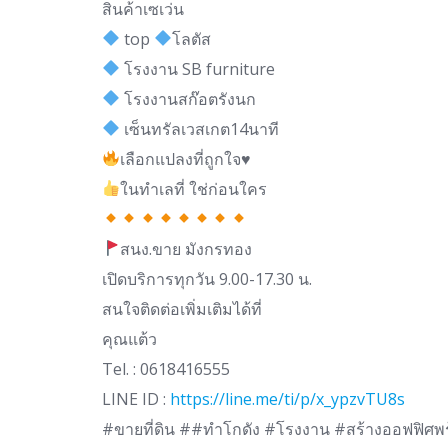
สินค้าเซเว่น
top
โลตัส
โรงงาน SB furniture
โรงงานสก๊อตรังนก
เซ็นทรัลเวสเกต14นาที
เลือกแปลงที่ถูกใจ
♥️
ในทำเลที่ ใช่ก่อนใคร
สนง.ขาย มังกรทอง
เปิดบริการทุกวัน 9.00-17.30 น.
สนใจติดต่อเพิ่มเติมได้ที่
คุณแต้ว
Tel. : 0618416555
LINE ID :
https://line.me/ti/p/x_ypzvTU8s
#ขายที่ดิน ##ทําโกดัง #โรงงาน #สร้างออฟฟิศพร้อ