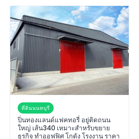
ที่ดินนนทบุรี
ปิ่นทองแลนด์แฟคทอรี่ อยู่ติดถนน
ใหญ่ เส้น340 เหมาะสำหรับขยาย
ธุรกิจ ทำออฟฟิศ โกดัง โรงงาน ราคา