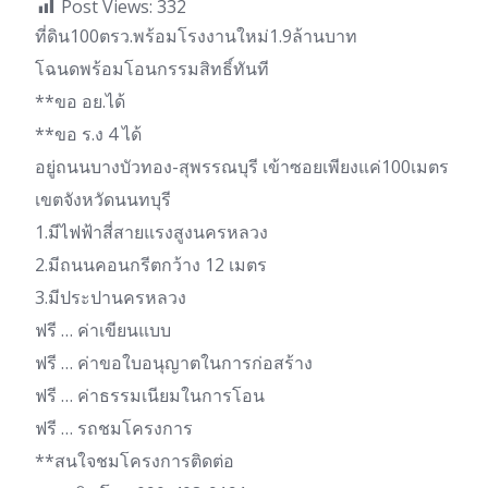
Post Views:
332
ที่ดิน100ตรว.พร้อมโรงงานใหม่1.9ล้านบาท
โฉนดพร้อมโอนกรรมสิทธิ์ทันที
**ขอ อย.ได้
**ขอ ร.ง 4 ได้
อยู่ถนนบางบัวทอง-สุพรรณบุรี เข้าซอยเพียงแค่100เมตร
เขตจังหวัดนนทบุรี
1.มีไฟฟ้าสี่สายแรงสูงนครหลวง
2.มีถนนคอนกรีตกว้าง 12 เมตร
3.มีประปานครหลวง
ฟรี … ค่าเขียนแบบ
ฟรี … ค่าขอใบอนุญาตในการก่อสร้าง
ฟรี … ค่าธรรมเนียมในการโอน
ฟรี … รถชมโครงการ
**สนใจชมโครงการติดต่อ