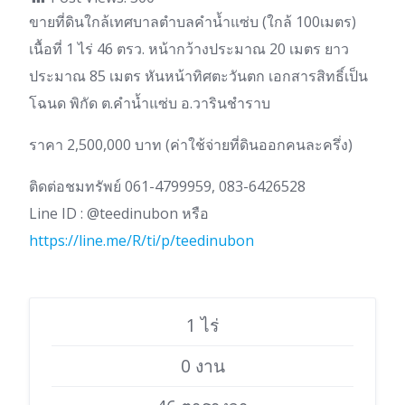
ขายที่ดินใกล้เทศบาลตำบลคำน้ำแซ่บ (ใกล้ 100เมตร)
เนื้อที่ 1 ไร่ 46 ตรว. หน้ากว้างประมาณ 20 เมตร ยาว
ประมาณ 85 เมตร หันหน้าทิศตะวันตก เอกสารสิทธิ์เป็น
โฉนด พิกัด ต.คำน้ำแซ่บ อ.วารินชำราบ
ราคา 2,500,000 บาท (ค่าใช้จ่ายที่ดินออกคนละครึ่ง)
ติดต่อชมทรัพย์ 061-4799959, 083-6426528
Line ID : @teedinubon หรือ
https://line.me/R/ti/p/teedinubon
1 ไร่
0 งาน