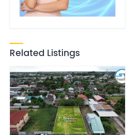
Related Listings