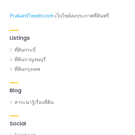
PrakardTeedin.com
เว็บไซต์ลงประกาศที่ดินฟรี
Listings
ที่ดินกระบี่
ที่ดินกาญจนบุรี
ที่ดินกรุงเทพ
Blog
สาระน่ารู้เรื่องที่ดิน
Social