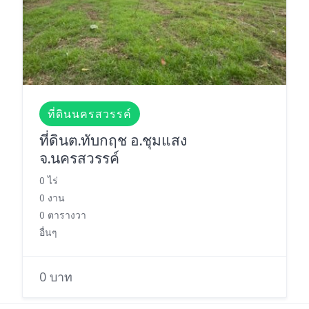
ที่ดินนครสวรรค์
ที่ดินต.ทับกฤช อ.ชุมแสง
จ.นครสวรรค์
0 ไร่
0 งาน
0 ตารางวา
อื่นๆ
0 บาท