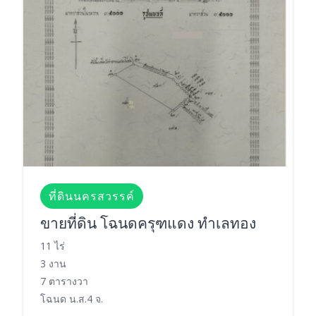
ที่ดินนครสวรรค์
ขายที่ดิน โฉนดครุฑแดง ทำเลทอง
11 ไร่
3 งาน
7 ตารางวา
โฉนด น.ส.4 จ.