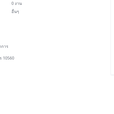
0 งาน
อื่นๆ
ราการ
าร 10560