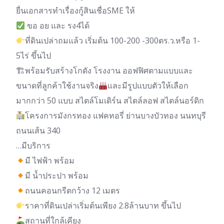
ยื่นเอกสารทำเรื่องกู้สินเชื่อSME ให้
ขอ อย และ รง4ได้
ที่ดินเปล่าถมแล้ว เริ่มต้น 100-200 -300ตร.ว.หรือ 1-
5ไร่ ขึ้นไป
🏗พร้อมรับสร้างโกดัง โรงงาน ออฟฟิศตามแบบและ
ขนาดที่ลูกค้าใช้งานจริง
และมีรูปแบบตัวให้เลือก
มากกว่า 50 แบบ สไตล์โมเดิร์น สไตล์ลอฟ สไตล์นอร์ดิก
โครงการมังกรทอง แฟคทอรี่ ย่านบางบัวทอง นนทบุรี
ถนนเส้น 340
…มีบริการ
มี ไฟฟ้า พร้อม
มี น้ำประปา พร้อม
ถนนคอนกรีตกว้าง 12 เมตร
ราคาที่ดินเปล่าเริ่มต้นเพียง 2.8ล้านบาท ขึ้นไป
สถานที่ใกล้เคียง