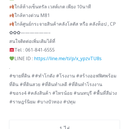
ใกล้ห้างเซ็นทรัล เวสต์เกต เพียง 10นาที
ใกล้ทางด่วน M81
ใกล้ศูนย์กระจายสินค้าคลังโลตัส หรือ คลังท็อป , CP
✿✿✿——————–
สนใจติดต่อเพิ่มเติมได้ที่
Tel. : 061-841-6555
LINE ID :
https://line.me/ti/p/x_ypzvTU8s
.
#ขายที่ดิน ##ทําโกดัง #โรงงาน #สร้างออฟฟิศพร้อม
ที่ดิน #ที่ดินสวย #ที่ดินทำเลดี #ที่ดินทำโรงงาน
#ขอรง4 #คลังสินค้า #ไทรน้อย #นนทบุรี #พื้นที่สีม่วง
#ราษฎร์นิยม #บางบัวทอง #ปทุม
1 ไร่