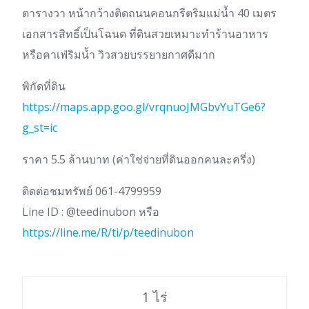
ตารางวา หน้ากว้างติดถนนคอนกรีตริมแม่น้ำ 40 เมตร
เอกสารสิทธิ์เป็นโฉนด ที่ดินสวยเหมาะทำร้านอาหาร
หรือคาเฟ่ริมน้ำ วิวสวยบรรยายกาศดีมาก
พิกัดที่ดิน
https://maps.app.goo.gl/vrqnuoJMGbvYuTGe6?
g_st=ic
ราคา 5.5 ล้านบาท (ค่าใช่จ่ายที่ดินออกคนละครึ่ง)
ติดต่อชมทรัพย์ 061-4799959
Line ID : @teedinubon หรือ
https://line.me/R/ti/p/teedinubon
1 ไร่