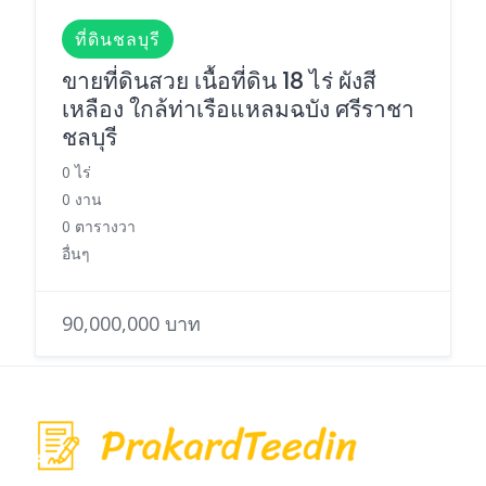
ที่ดินชลบุรี
ขายที่ดินสวย เนื้อที่ดิน 18 ไร่ ผังสี
เหลือง ใกล้ท่าเรือแหลมฉบัง ศรีราชา
ชลบุรี
0 ไร่
0 งาน
0 ตารางวา
อื่นๆ
90,000,000 บาท