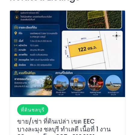
ที่ดินชลบุรี
ขาย/เช่า ที่ดินเปล่า เขต EEC
บางละมุง ชลบุรี ทำเลดี เนื้อที่ 1 งาน