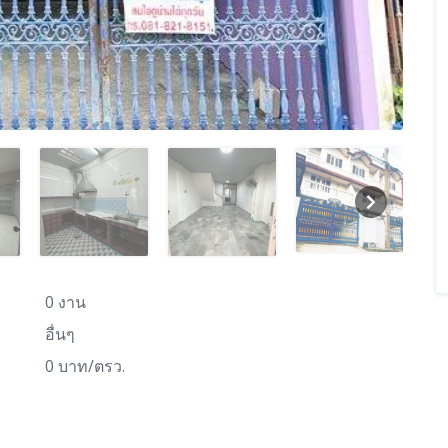
0 งาน
อื่นๆ
0 บาท/ตรว.