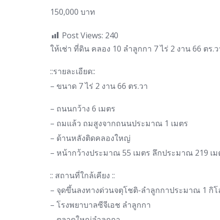
150,000 บาท
Post Views:
240
ให้เช่า ที่ดิน คลอง 10 ลำลูกกา 7 ไร่ 2 งาน 66 ตร
::รายละเอียด::
– ขนาด 7 ไร่ 2 งาน 66 ตร.วา
– ถนนกว้าง 6 เมตร
– ถมแล้ว ถมสูง​จาก​ถนน​ประมาณ​ 1 เมตร
– ด้านหลัง​ติด​คลองใหญ่​
– หน้ากว้าง​ประมาณ​ 55​ เมตร​ ลึก​ประมาณ​ 219 เ
:: สถานที่ใกล้เคียง ::
– ​​จุดขึ้น​ลงทางด่วนจตุโชติ​-ลำลูกกา​ประมาณ ​1 กิ
– โรงพยาบาลซีจีเอช ลำลูกกา
– ตลาดใหญ่ลำลูกกา