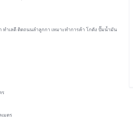
.วา ทำเลดี ติดถนนลำลูกกา เหมาะทำการค้า โกดัง ปั๊มน้ำมัน
มตร
โลเมตร​