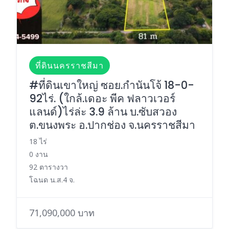
ที่ดินนครราชสีมา
#ที่ดินเขาใหญ่ ซอย.กำนันโจ้ 18-0-
92ไร่. (ใกล้.เดอะ พีค ฟลาวเวอร์
แลนด์)ไร่ล่ะ 3.9 ล้าน บ.ซับสวอง
ต.ขนงพระ อ.ปากช่อง จ.นครราชสีมา
18 ไร่
0 งาน
92 ตารางวา
โฉนด น.ส.4 จ.
71,090,000 บาท