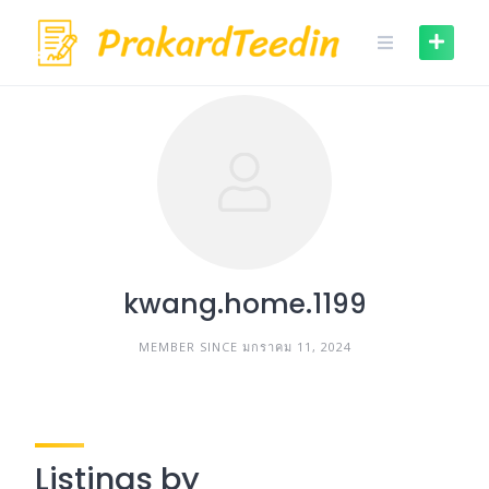
Skip
to
content
kwang.home.1199
MEMBER SINCE มกราคม 11, 2024
Listings by