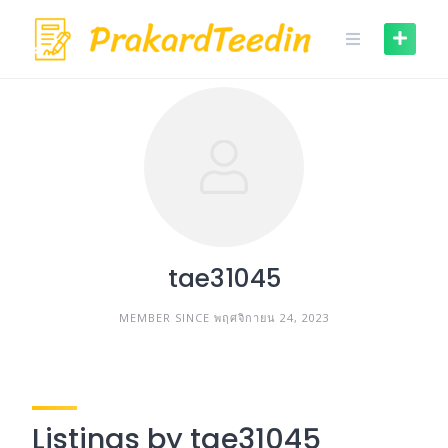
Skip
to
content
tae31045
MEMBER SINCE พฤศจิกายน 24, 2023
Listings by tae31045