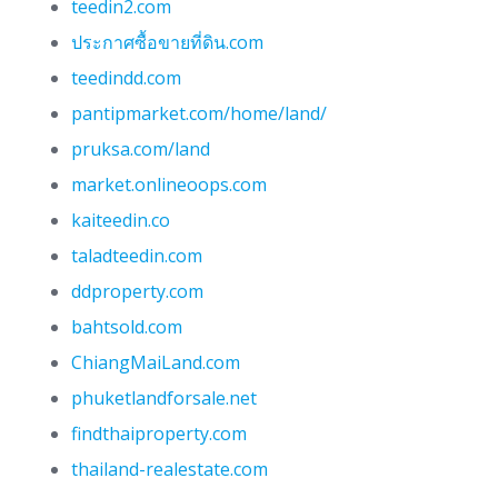
teedin2.com
ประกาศซื้อขายที่ดิน.com
teedindd.com
pantipmarket.com/home/land/
pruksa.com/land
market.onlineoops.com
kaiteedin.co
taladteedin.com
ddproperty.com
bahtsold.com
ChiangMaiLand.com
phuketlandforsale.net
findthaiproperty.com
thailand-realestate.com