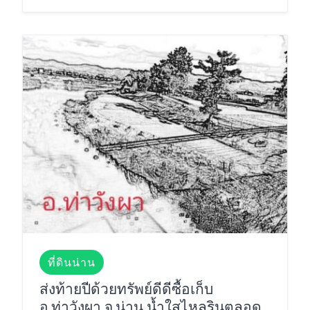
ที่ดินน่าน
ส่งท้ายปีด้วยทรัพย์ดีดีซื้อเก็บ
อ.ท่าวังผา จ.น่าน น้ำใสไหลรินตลอด