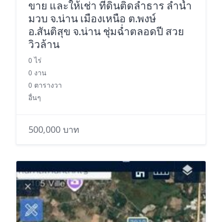
ขาย และให้เช่า ที่ดินติดลำธาร ลำน้ำ
มวบ จ.น่าน เมืองเหนือ ต.พงษ์
อ.สันติสุข จ.น่าน ชุ่มฉ่ำตลอดปี สวย
วิวล้าน
0 ไร่
0 งาน
0 ตารางวา
อื่นๆ
500,000 บาท