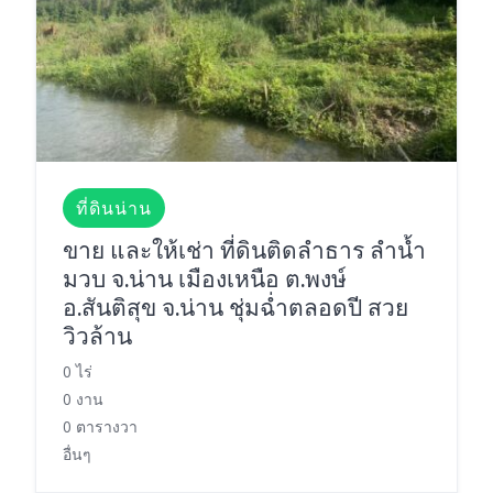
ที่ดินน่าน
ขาย และให้เช่า ที่ดินติดลำธาร ลำน้ำ
มวบ จ.น่าน เมืองเหนือ ต.พงษ์
อ.สันติสุข จ.น่าน ชุ่มฉ่ำตลอดปี สวย
วิวล้าน
0 ไร่
0 งาน
0 ตารางวา
อื่นๆ