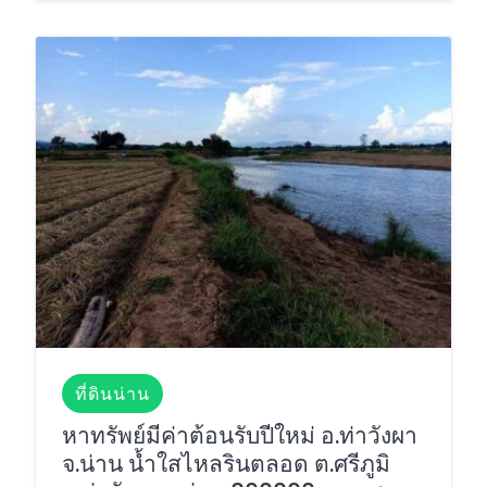
ที่ดินน่าน
หาทรัพย์มีค่าต้อนรับปีใหม่ อ.ท่าวังผา
จ.น่าน น้ำใสไหลรินตลอด ต.ศรีภูมิ