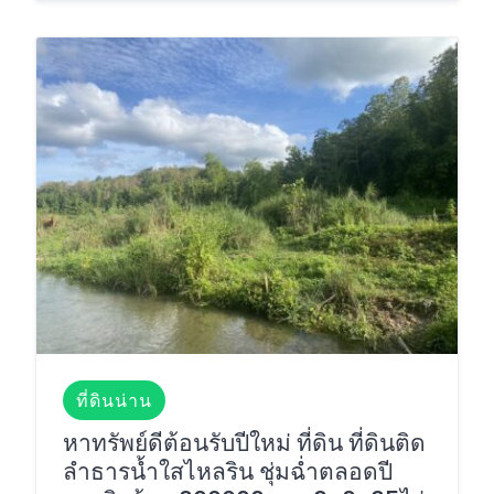
ที่ดินน่าน
หาทรัพย์ดีต้อนรับปีใหม่ ที่ดิน ที่ดินติด
ลำธารน้ำใสไหลริน ชุ่มฉ่ำตลอดปี